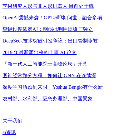
苹果研究人形与非人形机器人 目前处于概
OpenAI震撼来袭！GPT-5即将问世，融合多项
警惕过度依赖AI：削弱批判性思维与独立
DeepSeek技术突破引发争议：出口管制令被
2019 年最新颖出格的十篇 AI 论文
「新一代人工智能院士高峰论坛」开幕，
图神经常微分方程，如何让 GNN 在连续深
深度学习瓶颈到来时，Yoshua Bengio有什么新
农村部、水利部、应急办理部、中国景象
关于我们
ai资讯