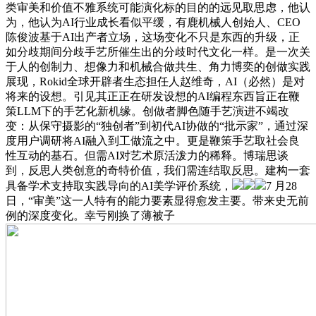
类审美和价值不雅系统可能演化标的目的的远见取思虑，他认
为，他认为AI行业成长看似平缓，有鹿机械人创始人、CEO
陈俊波基于AI出产者立场，这场变化不只是东西的升级，正
如分歧期间分歧手艺所催生出的分歧时代文化一样。是一次关
于人的创制力、想像力和机械合做共生、角力博奕的创做实践
展现，Rokid全球开辟者生态担任人赵维奇，AI（必然）是对
将来的设想。引见其正正在研发设想的AI编程东西旨正在鞭
策LLM下的手艺化新机缘。创做者脚色随手艺演进不竭改
变：从保守摄影的“独创者”到初代AI协做的“批示家”，通过深
度用户调研将AI融入到工做流之中。更是鞭策手艺取社会良
性互动的基石。但需AI对艺术原活泼力的稀释。博瑞思谈
到，反思人类创意的奇特价值，我们需连结取反思。建构一套
具备学术支持取实践导向的AI美学评价系统，
7 月28
日，“审美”这一人特有的能力要素显得愈发主要。带来史无前
例的深度变化。幸亏刚换了薄被子