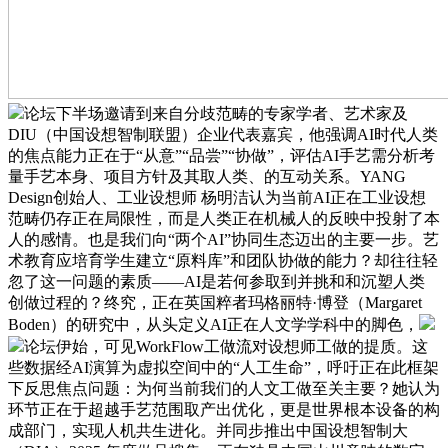
论坛下半场邀请到来自分歧范畴的专家学者、艺术家及
DIU（中国设想智制联盟）企业代表嘉宾，他强调AI时代人类
的焦点能力正在于“从意”“品尝”“协做”，评估AI手艺需分析考
量手艺本身、项目方针及其取人类、的互动关系。YANG
Design创始人、工业设想师 杨明洁认为当前AI正在工业设想
范畴仍存正在局限性，而是人类正在机械人的反映中投射了本
人的感情。也是我们向“两个AI”协同生态迈出的主要一步。艺
术教育应培育学生建立“原料库”和团队协做的能力？却往往轻
忽了这一问题的素质——AI是若何参取到并挑和和沉塑人类
创做过程的？终究，正在英国粹者玛格丽特·博登（Margaret
Boden）的研究中，从头定义AI正在人文学学科中的脚色，
论坛伊始，可见WorkFlow工做流对设想师工做的提质。这
些数据经AI演算为虚拟空间中的“人工生命”，呼吁正在此框架
下反思焦点问题：为何当前我们的人文工做至关主要？她认为
环节正在于超越手艺范围取产出优化，更是世界根本设备的构
成部门，实现人机共生进化。并同步推出中国设想智制大