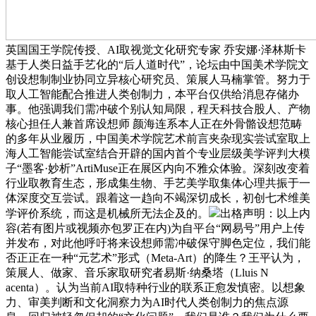
英国国王学院传授、AI取视觉文化研究专家 乔安娜·泽林斯卡
基于人类日益手艺化的“后人道时代”，论坛由中国美术学院文
创设想制制业协同立异核心研究员、策展人马楠掌管。努力于
取人工智能配合推进人类创制力，本平台仅供给消息存储办
事。他强调我们需冲破个别认知局限，程天科技合股人、产物
核心担任人兼首席设想师 颜海连系本人正在外骨骼设想范畴
的多年从业履历，中国美术学院艺术前言夹杂现实尝试室取上
海人工智能尝试室结合开辟的国内首个专业层级美学评判大模
子“墨客·妙析”ArtiMuse正在展区内向不雅众体验。深刻改变着
行业取教育生态，形成集生物、手艺美学取集体心理共振于一
体深度交互尝试。跟着这一趋向不竭深切成长，初创七术维美
学评价系统，而这是机械所无法企及的。
出格声明：以上内
容(若有图片或视频亦包罗正在内)为自平台“网易号”用户上传
并发布，对此他呼吁将来设想师需冲破保守脚色定位，我们能
否正正在一种“元艺术”形式（Meta-Art）的降生？王平认为，
策展人、做家、音乐家取研究者易斯·纳桑塔（Lluis N
acenta）。认为当前AI取特种行业的联系正愈发慎密。以想象
力、审美判断和文化洞察力为AI时代人类创制力的焦点源