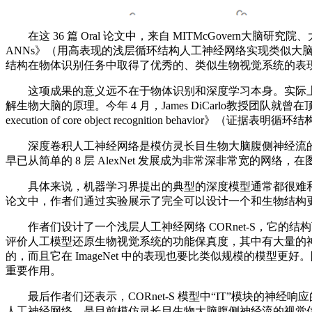
在这 36 篇 Oral 论文中，来自 MITMcGovern大脑研究院、大脑与认知科学研究
ANNs》（用高表现的浅层循环结构人工神经网络实现类似大
结构在物体识别任务中取得了优秀的、类似生物视觉系统的表
这项成果的意义远不在于物体识别和深度学习本身。实际上，Ja
解生物大脑的原理。今年 4 月，James DiCarlo教授团队就曾在顶级期刊《Nature 
execution of core object recognition 
深度卷积人工神经网络是模仿灵长目生物大脑腹侧神经流的
早已从简单的 8 层 AlexNet 发展成为非常深非常宽的
具体来说，机器学习界提出的典型的深度模型通常都很难和
论文中，作者们通过实验展示了完全可以设计一个和生物结构
作者们设计了一个浅层人工神经网络 CORnet-S，它的结构
评价人工模型还原生物视觉系统的功能保真度，其中有大量的神经和行为测
的，而且它在 ImageNet 中的表现也要比类似规模的模型更好
重要作用。
最后作者们还表示，CORnet-S 模型中“IT”模块的神经响
人工神经网络，是目前模仿灵长目生物大脑腹侧神经流的视觉