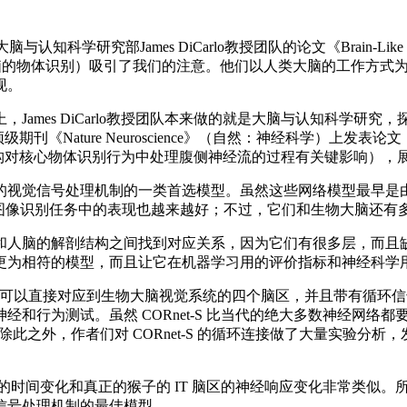
部James DiCarlo教授团队的论文《Brain-Like Object Recognit
脑的物体识别）吸引了我们的注意。他们以人类大脑的工作方式
现。
mes DiCarlo教授团队本来做的就是大脑与认知科学研
Neuroscience》（自然：神经科学）上发表论文《Evidence that recurren
behavior》（证据表明循环结构对核心物体识别行为中处理腹侧神经流的过程
视觉信号处理机制的一类首选模型。虽然这些网络模型最早是由
网络，在图像识别任务中的表现也越来越好；不过，它们和生物大脑还
人脑的解剖结构之间找到对应关系，因为它们有很多层，而且缺
更为相符的模型，而且让它在机器学习用的评价指标和神经科学
可以直接对应到生物大脑视觉系统的四个脑区，并且带有循环信号连接
试。虽然 CORnet-S 比当代的绝大多数神经网络都要浅得多，但是
。除此之外，作者们对 CORnet-S 的循环连接做了大量实验分析
应的时间变化和真正的猴子的 IT 脑区的神经响应变化非常类似。
信号处理机制的最佳模型。