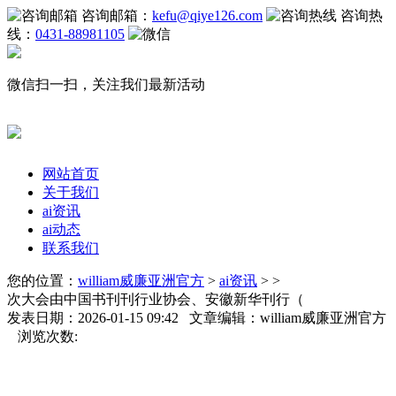
咨询邮箱：
kefu@qiye126.com
咨询热
线：
0431-88981105
微信扫一扫，关注我们最新活动
网站首页
关于我们
ai资讯
ai动态
联系我们
您的位置：
william威廉亚洲官方
>
ai资讯
> >
次大会由中国书刊刊行业协会、安徽新华刊行（
发表日期：2026-01-15 09:42 文章编辑：william威廉亚洲官方
浏览次数: