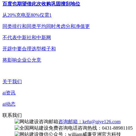
百度也期望借此次收购巩固搜刮地位
从20%充电至80%仅需1
同类排行和同类平均同时考虑分和净值更
不代表中新社和中新网
开辟中要合理选型模子和
将影响企业公允竞
关于我们
ai资讯
ai动态
联系我们
咨询邮箱：kefu@qiye126.com
咨询热线：0431-88981105
微信公众号：william威廉亚洲官方科技